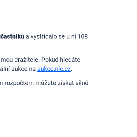
účastníků
a vystřídalo se u ní 108
jmou dražitele. Pokud hledáte
tuální aukce na
aukce.nic.cz
.
ým rozpočtem můžete získat silné