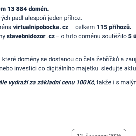
em 13 884 domén.
erých padl alespoň jeden příhoz.
oména
virtualnipobocka․cz
– celkem
115 příhozů.
ény
stavebnidozor․cz
– o tuto doménu soutěžilo
5 
, které domény se dostanou do čela žebříčků a zau
 nebo investici do digitálního majetku, sledujte ak
le vydraží za základní cenu 100 Kč
, takže i s mal
13. července 2026