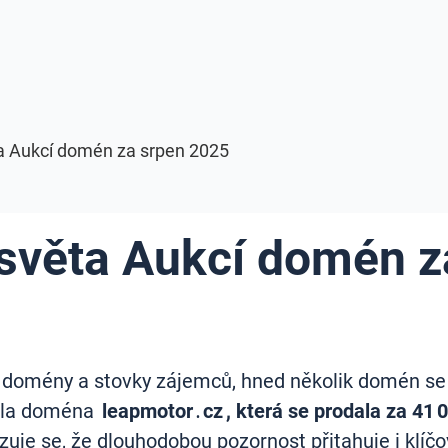
ta Aukcí domén za srpen 2025
 světa Aukcí domén 
é domény a stovky zájemců, hned několik domén se 
nala doména
leapmotor․cz , která se prodala za 41 
zuje se, že dlouhodobou pozornost přitahuje i klíčo