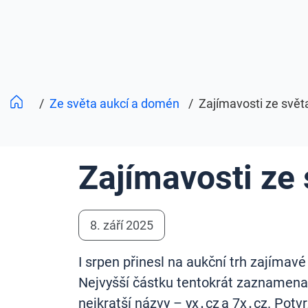
/
Ze světa aukcí a domén
/
Zajímavosti ze svě
Zajímavosti ze
8. září 2025
I srpen přinesl na aukční trh zajímav
Nejvyšší částku tentokrát zazname
nejkratší názvy – yx․cz a 7x․cz. Potvr