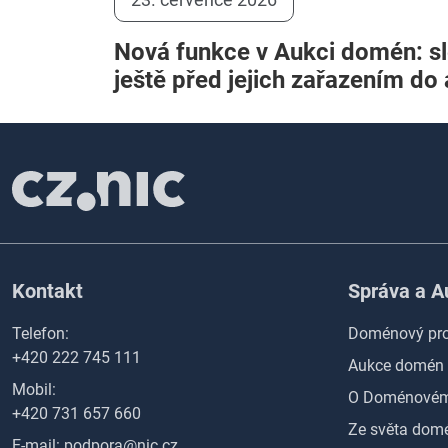
Nová funkce v Aukci domén: s
ještě před jejich zařazením do
Kontakt
Správa a 
Telefon:
Doménový pro
+420 222 745 111
Aukce domén
Mobil:
O Doménovém 
+420 731 657 660
Ze světa domé
E-mail:
podpora@nic.cz