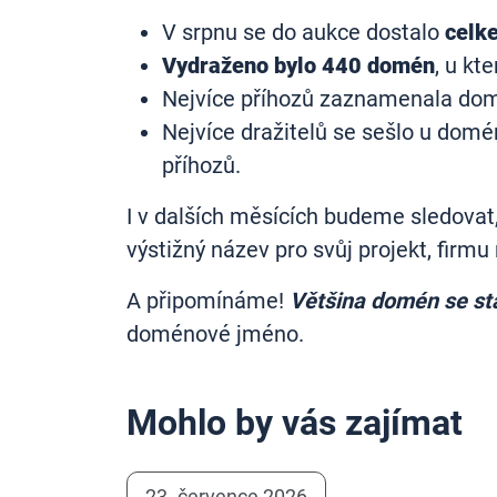
V srpnu se do aukce dostalo
celk
Vydraženo bylo 440 domén
, u kt
Nejvíce příhozů zaznamenala d
Nejvíce dražitelů se sešlo u dom
příhozů.
I v dalších měsících budeme sledovat
výstižný název pro svůj projekt, firmu
A připomínáme!
Většina domén se stá
doménové jméno.
Mohlo by vás zajímat
23. července 2026