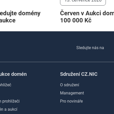
ledujte domény
Červen v Aukci domé
 aukce
100 000 Kč
Sledujte nás na
Aukce domén
Sdružení CZ.NIC
hlížeč
O sdružení
Management
prohlížeči
Pro novináře
n a aukcí