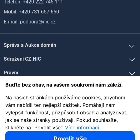
Telefon:
+420 222 745 111
Mobil:
+420 731 657 660
E-mail:
podpora@nic.cz
Správa a Aukce domén
Sdružení CZ.NIC
Právní
Buďte bez obav, na vašem soukromí nám záleží.
Sledujte nás na
Na našich stránkách používáme cookies, abychom
vám nabídli ten nejlepší zážitek. Pomáhají nám
vylepšit funkčnost, přizpůsobit obsah a analyzovat,
jak se naše stránky používají. Pokud souhlasíte,
klikněte na "Povolit vše".
Více informací
Copyright 2026 CZ.NIC, z. s. p. o | Milešovská 1136/5, 130 00 Praha |
IČ: 67985726
Povolit vše