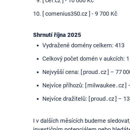
[ cef.cz ] - 10 000 Kč
[ comenius350.cz ] - 9 700 Kč
Shrnutí října 2025
Vydražené domény celkem: 413
Celkový počet domén v aukcích: 1
Nejvyšší cena: [ proud․cz ] – 77 0
Nejvíce příhozů: [ milwaukee․cz ] 
Nejvíce dražitelů: [ proud․cz ] – 13
I v dalších měsících budeme sledovat
investičním potenciálem nebo hledáte