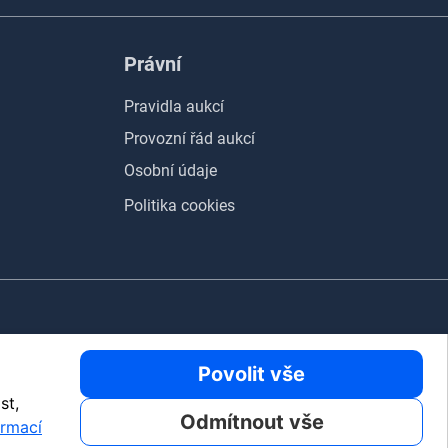
Právní
Pravidla aukcí
Provozní řád aukcí
Osobní údaje
Politika cookies
Povolit vše
st,
Odmítnout vše
ormací
 IT
Safer Internet Centrum
Dobrá doména
více