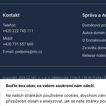
Kontakt
Správa a 
Telefon:
Doménový pro
+420 222 745 111
Aukce domén
Mobil:
O Doménovém 
+420 731 657 660
Ze světa domé
E-mail:
podpora@nic.cz
Release notes
Copyright 2026 CZ.NIC, z. s. p. o | Milešovská 1136/5, 130 00 Praha |
Buďte bez obav, na vašem soukromí nám záleží.
CZ.NIC je zájmové sdružení právnických osob zapsáno ve spolkovém r
Na našich stránkách používáme cookies, abychom vám na
přizpůsobit obsah a analyzovat, jak se naše stránky použ
MojeID
Doménový prohlížeč
Aukce domén