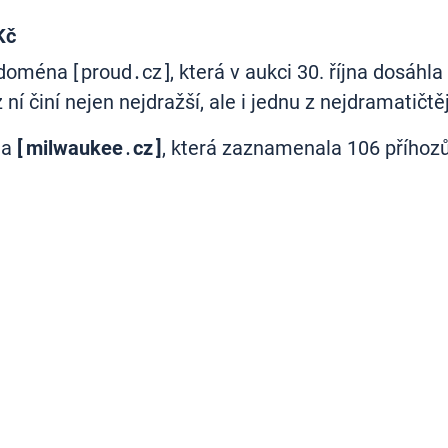
Kč
ména [ proud․cz ], která v aukci 30. října dosáhla 
z ní činí nejen nejdražší, ale i jednu z nejdramatičt
na
[ milwaukee․cz ]
, která zaznamenala 106 příhozů 