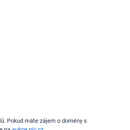
telů. Pokud máte zájem o domény s
ce na
aukce.nic.cz.