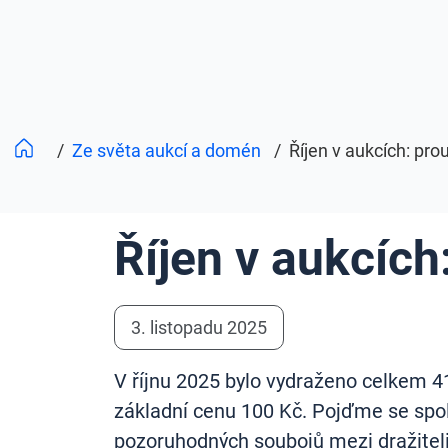
/
Ze světa aukcí a domén
/
Říjen v aukcích: pro
Říjen v aukcích
3. listopadu 2025
V říjnu 2025 bylo vydraženo celkem 4
základní cenu 100 Kč. Pojďme se společ
pozoruhodných soubojů mezi dražiteli