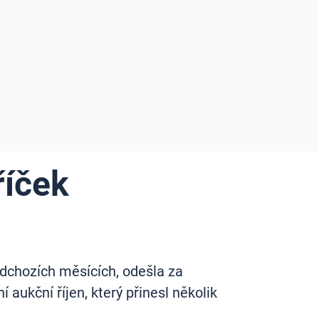
říček
edchozích měsících, odešla za
aukční říjen, který přinesl několik