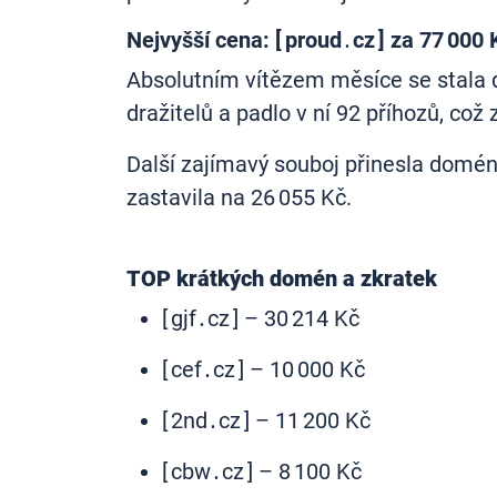
Nejvyšší cena: [ proud․cz ] za 77 000 
Absolutním vítězem měsíce se stala do
dražitelů a padlo v ní 92 příhozů, což 
Další zajímavý souboj přinesla domé
zastavila na 26 055 Kč.
TOP krátkých domén a zkratek
[ gjf․cz ] – 30 214 Kč
[ cef․cz ]
– 10 000 Kč
[ 2nd․cz ]
– 11 200 Kč
[ cbw․cz ] – 8 100 Kč