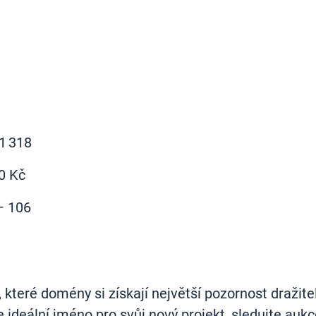
1 318
00 Kč
– 106
, které domény si získají největší pozornost draži
 ideální jméno pro svůj nový projekt, sledujte auk