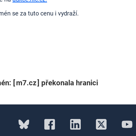
én se za tuto cenu i vydraží.
n: [ m7.cz ] překonala hranici