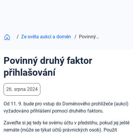
/
Ze světa aukcí a domén
/
Povinný druhý faktor přihlašování
Povinný druhý faktor
přihlašování
26. srpna 2024
Od 11. 9. bude pro vstup do Doménového prohlížeče (aukcí)
vyžadováno přihlášení pomocí druhého faktoru.
Zaveďte si jej tedy ke svému účtu v předstihu, pokud jej ještě
nemáte (může se týkat účtů právnických osob). Použít